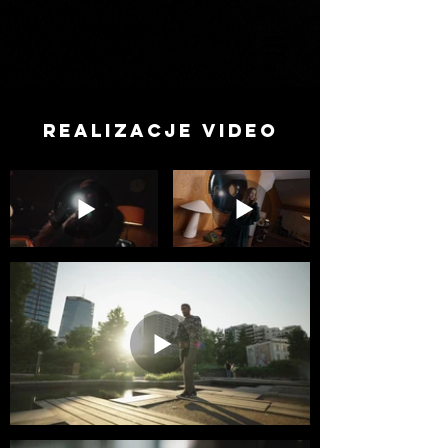
Victor borsuk
PODRÓŻNIK I FOTOGRAF
7 X MISTRZ POLSKI W KITESURFINGU
Realizacje video