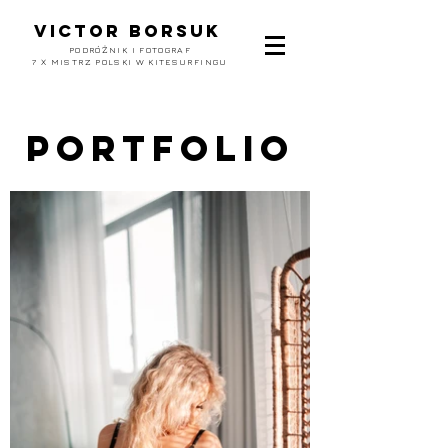
Victor borsuk
PODRÓŻNIK I FOTOGRAF
7 X MISTRZ POLSKI W KITESURFINGU
Portfolio