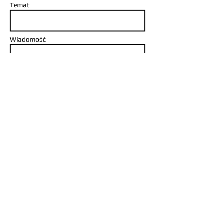
Temat
Wiadomość
Wyślij
© 2024 - Flow Victor Borsuk​